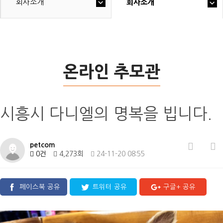
회사소개
회사소개
온라인 추모관
시흥시 다니엘의 명복을 빕니다.
petcom
0건
4,273회
24-11-20 08:55
페이스북 공유
트위터 공유
구글+ 공유